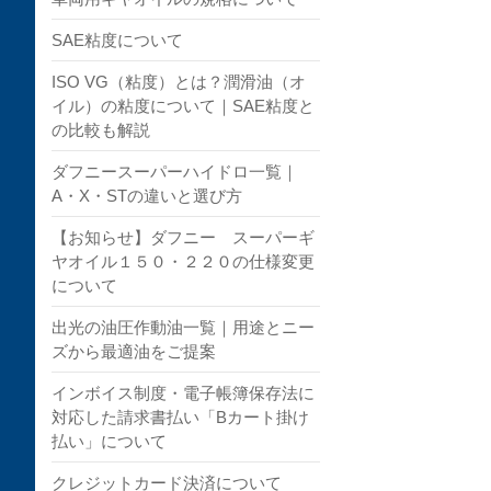
SAE粘度について
ISO VG（粘度）とは？潤滑油（オ
イル）の粘度について｜SAE粘度と
の比較も解説
ダフニースーパーハイドロ一覧｜
A・X・STの違いと選び方
【お知らせ】ダフニー スーパーギ
ヤオイル１５０・２２０の仕様変更
について
出光の油圧作動油一覧｜用途とニー
ズから最適油をご提案
インボイス制度・電子帳簿保存法に
対応した請求書払い「Bカート掛け
払い」について
クレジットカード決済について