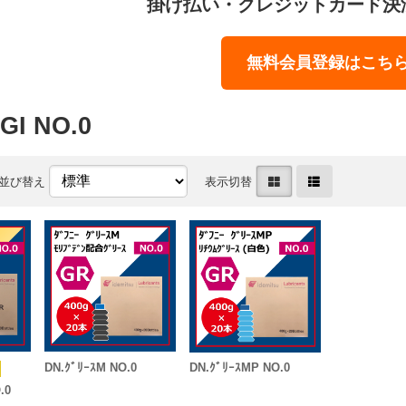
掛け払い・クレジットカード決
無料会員登録はこち
I NO.0
並び替え
表示切替
DN.ｸﾞﾘｰｽM NO.0
DN.ｸﾞﾘｰｽMP NO.0
.0