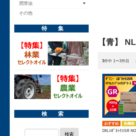
潤滑油
その他
特 集
【青】 NLG
3
件中 1〜3件目
検 索
高機能
DN.ｴﾎﾟﾈｯｸｽSR NO
検索