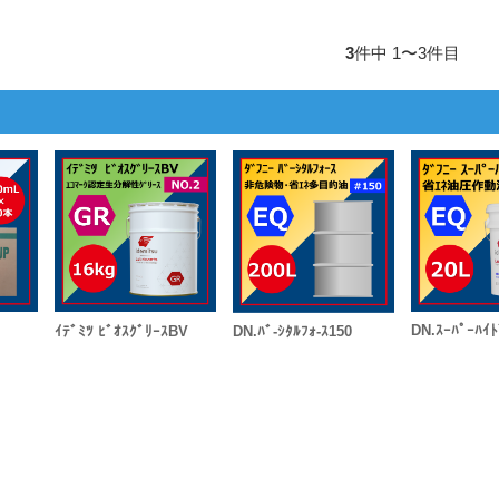
3
件中 1〜3件目
DN.ｽｰﾊﾟｰﾊｲ
ｲﾃﾞﾐﾂ ﾋﾞｵｽｸﾞﾘｰｽBV
DN.ﾊﾞ-ｼﾀﾙﾌｫ-ｽ150