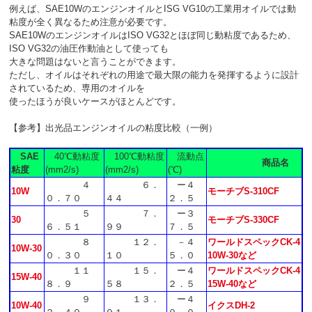
例えば、SAE10WのエンジンオイルとISG VG10の工業用オイルでは動
粘度が全く異なるため注意が必要です。
SAE10WのエンジンオイルはISO VG32とほぼ同じ動粘度であるため、
ISO VG32の油圧作動油として使っても
大きな問題はないと言うことができます。
ただし、オイルはそれぞれの用途で最大限の能力を発揮するように設計
されているため、専用のオイルを
使ったほうが良いケースがほとんどです。
【参考】出光品エンジンオイルの粘度比較（一例）
SAE
40℃動粘度
100℃動粘度
流動点
商品名
粘度
(mm2/s)
(mm2/s)
(℃)
４
６．
ー４
10W
モーチブS-310CF
０．７０
４４
２．５
５
７．
ー３
30
モーチブS-330CF
６．５１
９９
７．５
８
１２．
－４
ワールドスペックCK-4
10W-30
０．３０
１０
５．０
10W-30など
１１
１５．
ー４
ワールドスペックCK-4
15W-40
８．９
５８
２．５
15W-40など
９
１３．
ー４
10W-40
イクスDH-2