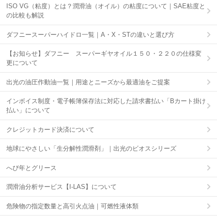
ISO VG（粘度）とは？潤滑油（オイル）の粘度について｜SAE粘度と
の比較も解説
ダフニースーパーハイドロ一覧｜A・X・STの違いと選び方
【お知らせ】ダフニー スーパーギヤオイル１５０・２２０の仕様変
更について
出光の油圧作動油一覧｜用途とニーズから最適油をご提案
インボイス制度・電子帳簿保存法に対応した請求書払い「Bカート掛け
払い」について
クレジットカード決済について
地球にやさしい「生分解性潤滑剤」｜出光のビオスシリーズ
へび年とグリース
潤滑油分析サービス【I-LAS】について
危険物の指定数量と高引火点油｜可燃性液体類