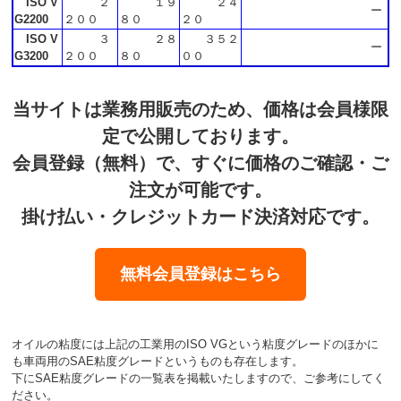
ISO V
２
１９
２４
ー
G2200
２００
８０
２０
ISO V
３
２８
３５２
ー
G3200
２００
８０
００
当サイトは業務用販売のため、価格は会員様限
定で公開しております。
会員登録（無料）で、すぐに価格のご確認・ご
注文が可能です。
掛け払い・クレジットカード決済対応です。
無料会員登録はこちら
オイルの粘度には上記の工業用のISO VGという粘度グレードのほかに
も車両用のSAE粘度グレードというものも存在します。
下にSAE粘度グレードの一覧表を掲載いたしますので、ご参考にしてく
ださい。