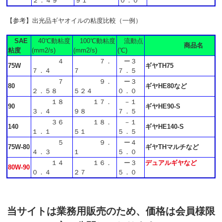
２．４９
９１
０．０
【参考】出光品ギヤオイルの粘度比較（一例）
SAE
40℃動粘度
100℃動粘度
流動点
商品名
粘度
(mm2/s)
(mm2/s)
(℃)
４
７．
ー３
75W
ギヤTH75
７．４
７
７．５
７
９．
ー３
80
ギヤHE80など
２．５８
５２４
０．０
１８
１７．
－１
90
ギヤHE90-S
３．４
９８
７．５
３６
１８．
－１
140
ギヤHE140-S
１．１
５１
５．５
５
９．
ー４
75W-80
ギヤTHマルチなど
４．３
１
５．０
１４
１６．
ー３
デュアルギヤなど
80W-90
０．４
２７
５．０
当サイトは業務用販売のため、価格は会員様限