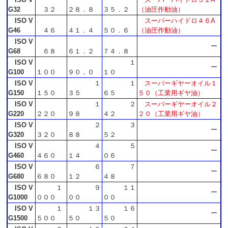
G32
３２
２８．８
３５．２
（油圧作動油）
ISO V
スーパーハイドロ４６A
G46
４６
４１．４
５０．６
（油圧作動油）
ISO V
ー
G68
６８
６１．２
７４．８
ISO V
１
ー
G100
１００
９０．０
１０
ISO V
１
１
スーパーギヤーオイル１
G150
１５０
３５
６５
５０（工業用ギヤ油）
ISO V
１
２
スーパーギヤーオイル２
G220
２２０
９８
４２
２０（工業用ギヤ油）
ISO V
２
３
ー
G320
３２０
８８
５２
ISO V
４
５
ー
G460
４６０
１４
０６
ISO V
６
７
ー
G680
６８０
１２
４８
ISO V
１
９
１１
ー
G1000
０００
００
００
ISO V
１
１３
１６
ー
G1500
５００
５０
５０