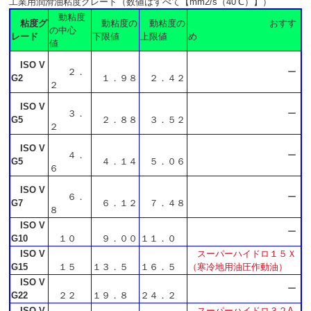
工業用潤滑油粘度グレード（数値はすべて【mm2/s（40℃）】）
動粘度
粘度グ
動粘度の
動粘度の
おすす
の中心
レード
下限値
上限値
め
値
ISO V
２．
ー
G2
１．９８
２．４２
２
ISO V
３．
ー
G5
２．８８
３．５２
２
ISO V
４．
ー
G5
４．１４
５．０６
６
ISO V
６．
ー
G7
６．１２
７．４８
８
ISO V
ー
G10
１０
９．００
１１．０
ISO V
スーパーハイドロ１５Ｘ
G15
１５
１３．５
１６．５
（寒冷地用油圧作動油）
ISO V
ー
G22
２２
１９．８
２４．２
ISO V
スーパーハイドロ３２A