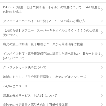
ISO VG（粘度）とは？潤滑油（オイル）の粘度について｜SAE粘度と
の比較も解説
ダフニースーパーハイドロ一覧｜A・X・STの違いと選び方
【お知らせ】ダフニー スーパーギヤオイル１５０・２２０の仕様変
更について
出光の油圧作動油一覧｜用途とニーズから最適油をご提案
インボイス制度・電子帳簿保存法に対応した請求書払い「Bカート掛け
払い」について
クレジットカード決済について
地球にやさしい「生分解性潤滑剤」｜出光のビオスシリーズ
へび年とグリース
潤滑油分析サービス【I-LAS】について
危険物の指定数量と高引火点油｜可燃性液体類