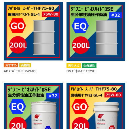
高機能
高引火点
生分解性
AP.ｽｰﾊﾟｰTHF 75W-80
DN.ﾋﾞｵｽﾊｲﾄﾞﾛ32SE