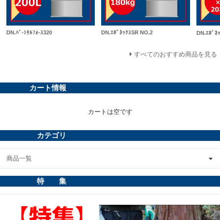
DN.ﾊﾞ-ｼﾀﾙﾌｫ-ｽ320
DN.ｴﾎﾟﾈｯｸｽSR NO.2
DN.ｴﾎﾟﾈ
すべてのおすすめ商品を見る
カート情報
カートは空です
カテゴリ
商品一覧
特 集