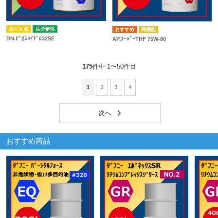
高引火点
生分解性
高機能
DN.ﾋﾞｵｽﾊｲﾄﾞﾛ32SE
AP.ｽｰﾊﾟｰTHF 75W-80
175
件中 1〜50件目
1
2
3
4
おすすめ商品