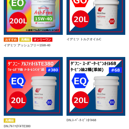
イデミツ トルクオイルC
高機能
オンリーワン
イデミツ アッシュフリー15W-40
DN.ｽ-ﾊﾟ-ﾀ-ﾋﾞﾝｵｲﾙ68
高機能
DN.ｱﾙﾌｧｵｲﾙTE380