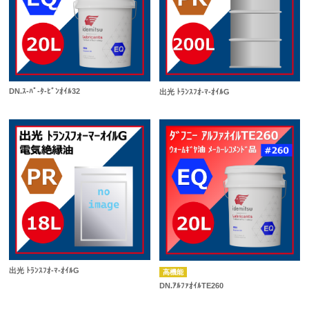
DN.ｽ-ﾊﾟ-ﾀ-ﾋﾞﾝｵｲﾙ32
出光 ﾄﾗﾝｽﾌｵ-ﾏ-ｵｲﾙG
出光 ﾄﾗﾝｽﾌｵ-ﾏ-ｵｲﾙG
高機能
DN.ｱﾙﾌｧｵｲﾙTE260