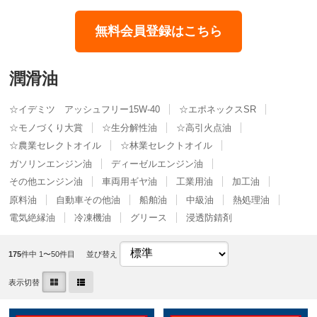
無料会員登録はこちら
潤滑油
☆イデミツ アッシュフリー15W-40
☆エポネックスSR
☆モノづくり大賞
☆生分解性油
☆高引火点油
☆農業セレクトオイル
☆林業セレクトオイル
ガソリンエンジン油
ディーゼルエンジン油
その他エンジン油
車両用ギヤ油
工業用油
加工油
原料油
自動車その他油
船舶油
中級油
熱処理油
電気絶縁油
冷凍機油
グリース
浸透防錆剤
175
件中 1〜50件目
並び替え
表示切替