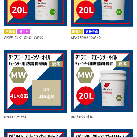
高機能
省エネ
高機能
超長寿命
AP.ｸﾘｰﾝﾗﾝﾅｰDH2F 5W-30
AP.ｲｸｽDH2 10W-40
DN.ﾁｪｰﾝｿｰｵｲﾙ
DN.ﾁｪｰﾝｿｰｵｲﾙ