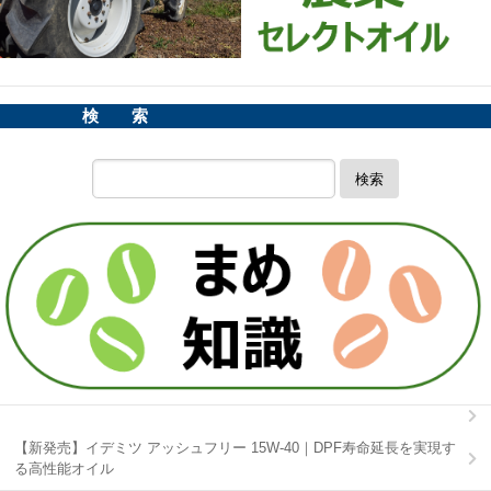
検 索
検索
【新発売】イデミツ アッシュフリー 15W-40｜DPF寿命延長を実現す
る高性能オイル