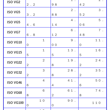
ISO VG2
２．２
９８
４２
２．
３．
ISO VG5
３．２
８８
５２
４．
５．
ISO VG5
４．６
１４
０６
６．
７．
ISO VG7
６．８
１２
４８
１
９．
１１．
ISO VG10
０
００
０
１
１３．
１６．
ISO VG15
５
５
５
２
１９．
２４．
ISO VG22
２
８
２
３
２８．
３５．
ISO VG32
２
８
２
４
４１．
５０．
ISO VG46
６
４
６
６
６１．
７４．
ISO VG68
８
２
８
１０
９０．
ISO VG100
１１０
０
０