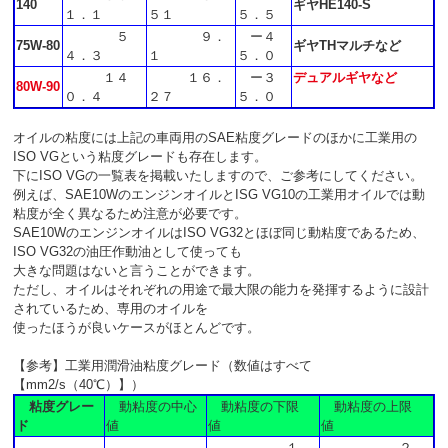
140
ギヤHE140-S
１．１
５１
５．５
５
９．
ー４
75W-80
ギヤTHマルチなど
４．３
１
５．０
１４
１６．
ー３
デュアルギヤなど
80W-90
０．４
２７
５．０
オイルの粘度には上記の車両用のSAE粘度グレードのほかに工業用の
ISO VGという粘度グレードも存在します。
下にISO VGの一覧表を掲載いたしますので、ご参考にしてください。
例えば、SAE10WのエンジンオイルとISG VG10の工業用オイルでは動
粘度が全く異なるため注意が必要です。
SAE10WのエンジンオイルはISO VG32とほぼ同じ動粘度であるため、
ISO VG32の油圧作動油として使っても
大きな問題はないと言うことができます。
ただし、オイルはそれぞれの用途で最大限の能力を発揮するように設計
されているため、専用のオイルを
使ったほうが良いケースがほとんどです。
【参考】工業用潤滑油粘度グレード（数値はすべて
【mm2/s（40℃）】）
粘度グレー
動粘度の中心
動粘度の下限
動粘度の上限
ド
値
値
値
１．
２．