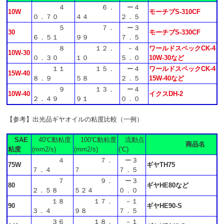
４
６．
ー４
10W
モーチブS-310CF
０．７０
４４
２．５
５
７．
ー３
30
モーチブS-330CF
６．５１
９９
７．５
８
１２．
－４
ワールドスペックCK-4
10W-30
０．３０
１０
５．０
10W-30など
１１
１５．
ー４
ワールドスペックCK-4
15W-40
８．９
５８
２．５
15W-40など
９
１３．
ー４
10W-40
イクスDH-2
２．４９
９１
０．０
【参考】出光品ギヤオイルの粘度比較（一例）
SAE
40℃動粘度
100℃動粘度
流動点
商品名
粘度
(mm2/s)
(mm2/s)
(℃)
４
７．
ー３
75W
ギヤTH75
７．４
７
７．５
７
９．
ー３
80
ギヤHE80など
２．５８
５２４
０．０
１８
１７．
－１
90
ギヤHE90-S
３．４
９８
７．５
３６
１８．
－１