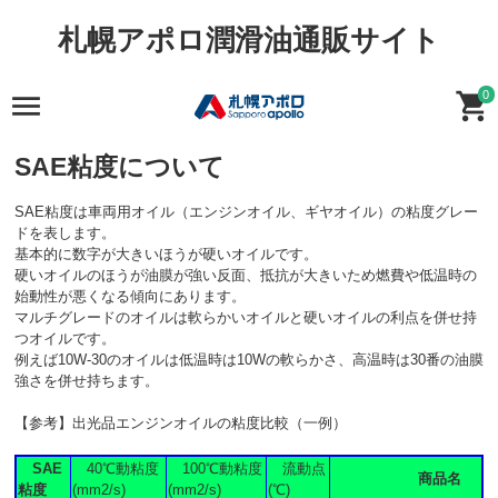
札幌アポロ潤滑油通販サイト
0
SAE粘度について
SAE粘度は車両用オイル（エンジンオイル、ギヤオイル）の粘度グレー
ドを表します。
基本的に数字が大きいほうが硬いオイルです。
硬いオイルのほうが油膜が強い反面、抵抗が大きいため燃費や低温時の
始動性が悪くなる傾向にあります。
マルチグレードのオイルは軟らかいオイルと硬いオイルの利点を併せ持
つオイルです。
例えば10W-30のオイルは低温時は10Wの軟らかさ、高温時は30番の油膜
強さを併せ持ちます。
【参考】出光品エンジンオイルの粘度比較（一例）
SAE
40℃動粘度
100℃動粘度
流動点
商品名
粘度
(mm2/s)
(mm2/s)
(℃)