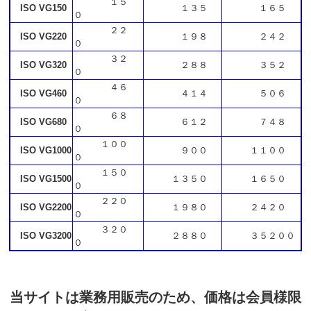
１５
ISO VG150
１３５
１６５
０
２２
ISO VG220
１９８
２４２
０
３２
ISO VG320
２８８
３５２
０
４６
ISO VG460
４１４
５０６
０
６８
ISO VG680
６１２
７４８
０
１００
ISO VG1000
９００
１１００
０
１５０
ISO VG1500
１３５０
１６５０
０
２２０
ISO VG2200
１９８０
２４２０
０
３２０
ISO VG3200
２８８０
３５２００
０
当サイトは業務用販売のため、価格は会員様限