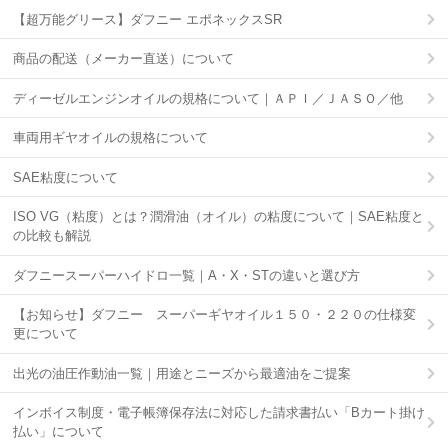
【超万能グリース】ダフニー エポネックスSR
商品の配送（メーカー直送）について
ディーゼルエンジンオイルの規格について｜ＡＰＩ／ＪＡＳＯ／他
車両用ギヤオイルの規格について
SAE粘度について
ISO VG（粘度）とは？潤滑油（オイル）の粘度について｜SAE粘度と
の比較も解説
ダフニースーパーハイドロ一覧｜A・X・STの違いと選び方
【お知らせ】ダフニー スーパーギヤオイル１５０・２２０の仕様変
更について
出光の油圧作動油一覧｜用途とニーズから最適油をご提案
インボイス制度・電子帳簿保存法に対応した請求書払い「Bカート掛け
払い」について