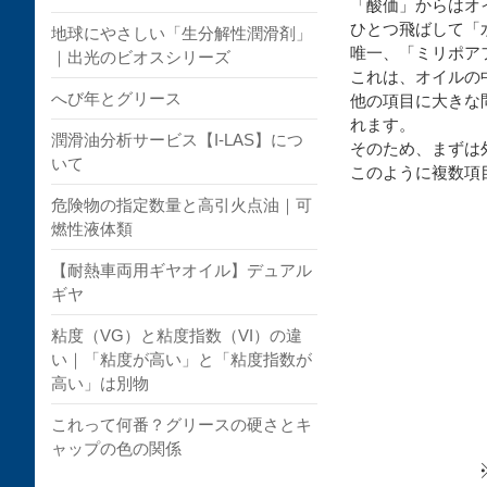
「酸価」からはオ
ひとつ飛ばして「
地球にやさしい「生分解性潤滑剤」
唯一、「ミリポア
｜出光のビオスシリーズ
これは、オイルの
へび年とグリース
他の項目に大きな
れます。
潤滑油分析サービス【I-LAS】につ
そのため、まずは
いて
このように複数項
危険物の指定数量と高引火点油｜可
燃性液体類
【耐熱車両用ギヤオイル】デュアル
ギヤ
粘度（VG）と粘度指数（VI）の違
い｜「粘度が高い」と「粘度指数が
高い」は別物
これって何番？グリースの硬さとキ
ャップの色の関係