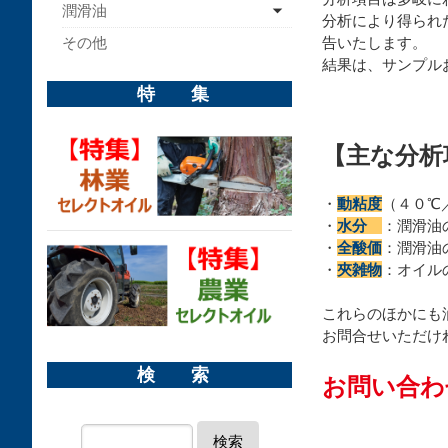
潤滑油
分析により得られ
告いたします。
その他
結果は、サンプル
特 集
【主な分析
・
動粘度
（４０℃
・
水分
：潤滑油
・
全酸価
：潤滑油
・
夾雑物
：オイル
これらのほかにも
お問合せいただけ
検 索
お問い合わ
検索