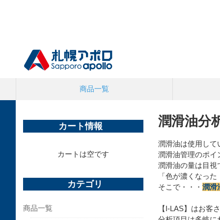
商品一覧
潤滑油分析
カート情報
潤滑油は使用して
カートは空です
潤滑油管理のポイ
潤滑油の量は目視
「色が濃くなった
カテゴリ
そこで・・・
潤滑
商品一覧
【I-LAS】は
分析項目は多岐に