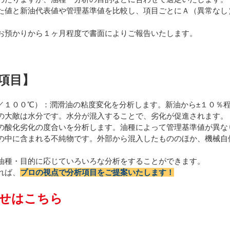
た値と新油代表値や管理基準値を比較し、項目ごとにＡ（異常なし
お預かりから１ヶ月程度で書面によりご報告いたします。
項目】
／１００℃）：潤滑油の粘度変化を分析します。新油から±１０％
の大敵は水分です。水分が混入することで、劣化が促進されます。
の酸化劣化の度合いを分析します。油種によって管理基準値が異な
の中に含まれる不純物です。外部から混入したもののほか、機械自
油種・目的に応じていろいろな分析をすることができます。
れば、
プロの視点で分析項目をご提案いたします！
せはこちら