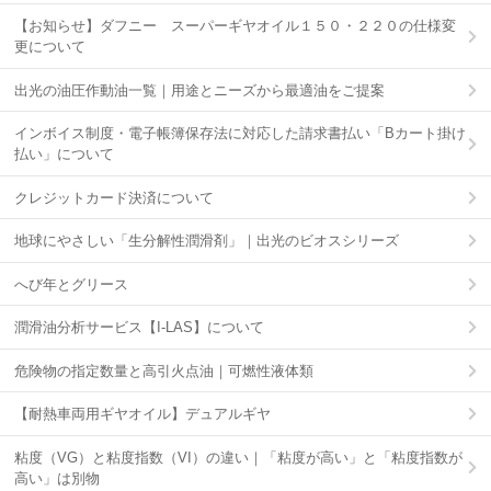
【お知らせ】ダフニー スーパーギヤオイル１５０・２２０の仕様変
更について
出光の油圧作動油一覧｜用途とニーズから最適油をご提案
インボイス制度・電子帳簿保存法に対応した請求書払い「Bカート掛け
払い」について
クレジットカード決済について
地球にやさしい「生分解性潤滑剤」｜出光のビオスシリーズ
へび年とグリース
潤滑油分析サービス【I-LAS】について
危険物の指定数量と高引火点油｜可燃性液体類
【耐熱車両用ギヤオイル】デュアルギヤ
粘度（VG）と粘度指数（VI）の違い｜「粘度が高い」と「粘度指数が
高い」は別物