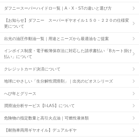
ダフニースーパーハイドロ一覧｜A・X・STの違いと選び方
【お知らせ】ダフニー スーパーギヤオイル１５０・２２０の仕様変
更について
出光の油圧作動油一覧｜用途とニーズから最適油をご提案
インボイス制度・電子帳簿保存法に対応した請求書払い「Bカート掛け
払い」について
クレジットカード決済について
地球にやさしい「生分解性潤滑剤」｜出光のビオスシリーズ
へび年とグリース
潤滑油分析サービス【I-LAS】について
危険物の指定数量と高引火点油｜可燃性液体類
【耐熱車両用ギヤオイル】デュアルギヤ