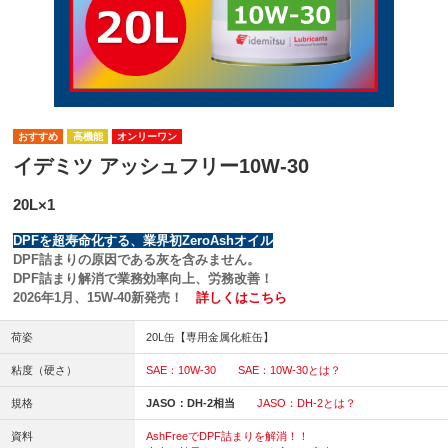
高機能
オンリーワン
イデミツ アッシュフリー10W-30
20L×1
DPFを超寿命化する、業界初ZeroAshオイル
DPF詰まりの原因である灰を含みません。
DPF詰まり解消で業務効率向上、労務改善！
2026年1月、15W-40新発売！
詳しくはこちら
荷姿
20L缶【専用金属化粧缶】
粘度（硬さ）
SAE：10W-30
SAE：10W-30とは？
規格
JASO：DH-2相当
JASO：DH-2とは？
資料
AshFreeでDPF詰まりを解消！！