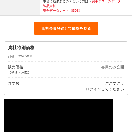
本当に効果あるの？という方は→
実車テストのデータ
製品資料
安全データシート（SDS）
無料会員登録して価格を見る
貴社特別価格
品番
22902031
販売価格
会員のみ公開
（単価 × 入数）
注文数
ご注文には
ログイン
してください