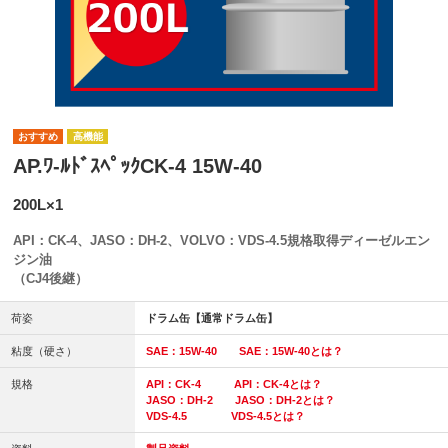
高機能
AP.ﾜ-ﾙﾄﾞｽﾍﾟｯｸCK-4 15W-40
200L×1
API：CK-4、JASO：DH-2、VOLVO：VDS-4.5規格取得ディーゼルエン
ジン油
（CJ4後継）
荷姿
ドラム缶【通常ドラム缶】
粘度（硬さ）
SAE：15W-40
SAE：15W-40とは？
規格
API：CK-4
API：CK-4とは？
JASO：DH-2
JASO：DH-2とは？
VDS-4.5
VDS-4.5とは？