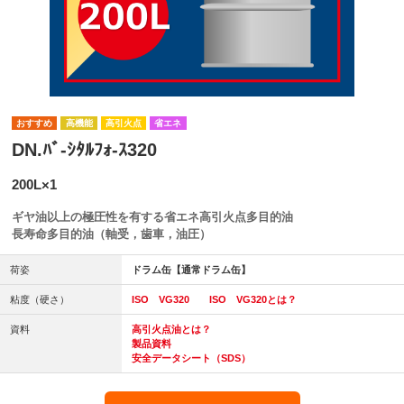
高機能
高引火点
省エネ
DN.ﾊﾞ-ｼﾀﾙﾌｫ-ｽ320
200L×1
ギヤ油以上の極圧性を有する省エネ高引火点多目的油
長寿命多目的油（軸受，歯車，油圧）
荷姿
ドラム缶【通常ドラム缶】
粘度（硬さ）
ISO VG320
ISO VG320とは？
資料
高引火点油とは？
製品資料
安全データシート（SDS）