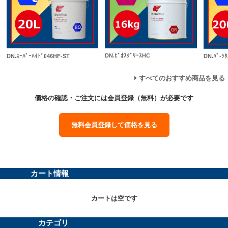
DN.ﾋﾞｵｽｸﾞﾘｰｽHC
DN.ｽｰﾊﾟｰﾊｲﾄﾞﾛ46HF-ST
DN.ﾊﾞ-ｼﾀ
すべてのおすすめ商品を見る
価格の確認・ご注文には会員登録（無料）が必要です
無料会員登録して価格を見る
カート情報
カートは空です
カテゴリ