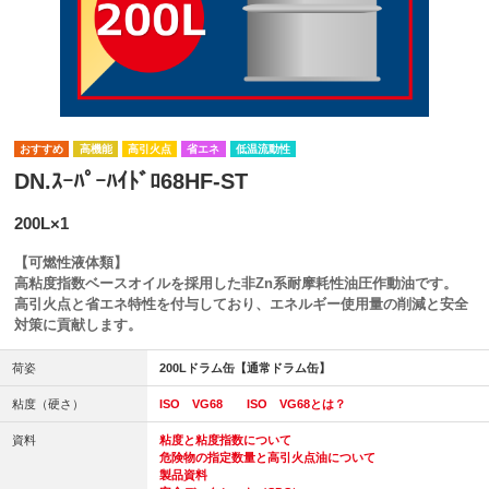
高機能
高引火点
省エネ
低温流動性
DN.ｽｰﾊﾟｰﾊｲﾄﾞﾛ68HF-ST
200L×1
【可燃性液体類】
高粘度指数ベースオイルを採用した非Zn系耐摩耗性油圧作動油です。
高引火点と省エネ特性を付与しており、エネルギー使用量の削減と安全
対策に貢献します。
荷姿
200Lドラム缶【通常ドラム缶】
粘度（硬さ）
ISO VG68
ISO VG68とは？
資料
粘度と粘度指数について
危険物の指定数量と高引火点油について
製品資料