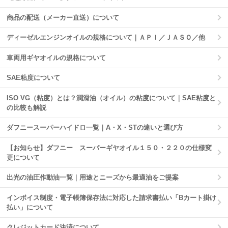
商品の配送（メーカー直送）について
ディーゼルエンジンオイルの規格について｜ＡＰＩ／ＪＡＳＯ／他
車両用ギヤオイルの規格について
SAE粘度について
ISO VG（粘度）とは？潤滑油（オイル）の粘度について｜SAE粘度と
の比較も解説
ダフニースーパーハイドロ一覧｜A・X・STの違いと選び方
【お知らせ】ダフニー スーパーギヤオイル１５０・２２０の仕様変
更について
出光の油圧作動油一覧｜用途とニーズから最適油をご提案
インボイス制度・電子帳簿保存法に対応した請求書払い「Bカート掛け
払い」について
クレジットカード決済について