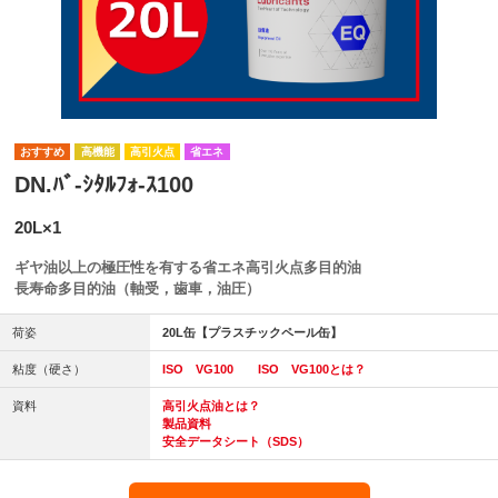
高機能
高引火点
省エネ
DN.ﾊﾞ-ｼﾀﾙﾌｫ-ｽ100
20L×1
ギヤ油以上の極圧性を有する省エネ高引火点多目的油
長寿命多目的油（軸受，歯車，油圧）
荷姿
20L缶【プラスチックペール缶】
粘度（硬さ）
ISO VG100
ISO VG100とは？
資料
高引火点油とは？
製品資料
安全データシート（SDS）